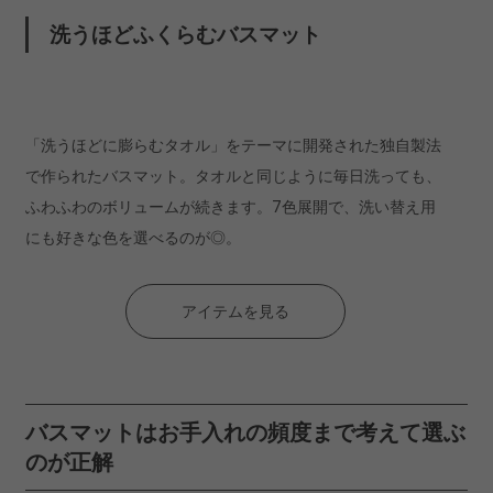
洗うほどふくらむバスマット
アイテムを見る
「洗うほどに膨らむタオル」をテーマに開発された独自製法
で作られたバスマット。タオルと同じように毎日洗っても、
ふわふわのボリュームが続きます。7色展開で、洗い替え用
にも好きな色を選べるのが◎。
アイテムを見る
バスマットはお手入れの頻度まで考えて選ぶ
のが正解