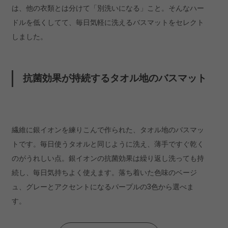
は、他の衣類とは分けて「別洗いになる」こと。そんなハー
ドルを低くしてて、毎日気軽に洗えるバスマットをセレクト
しました。
Ag+ブリーク バスマット
抗菌効果が持続するタオル地のバスマット
アイテムを見る
繊維に銀イオンを練りこんで作られた、タオル地のバスマッ
トです。毎日使うタオルと同じように洗え、薄手ですぐ乾く
のがうれしい点。銀イオンの抗菌効果は繰り返し洗っても持
続し、毎日気持ちよく使えます。落ち着いた色味のベージ
ュ、グレーとアクセントになるパープルの3色から選べま
す。