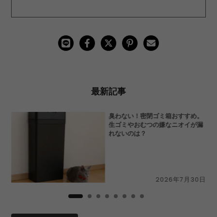
最新記事
切
臭わない！密閉ゴミ箱おすすめ。
N」
生ゴミやおむつの嫌なニオイが漏
ー
れないのは？
9日
2026年7月30日