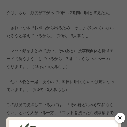
次は、さらに頻度が下がって10日～2週間に1回と答えた人。
「きれいな体でお風呂から出るため、そこまで汚れていない
だろうと考えているから」（20代・3人暮らし）
「マット類をまとめて洗い、そのあとに洗濯機自体を掃除モ
ードで洗うようにしているから、2週に1回ぐらいのペースに
なります。」（40代・5人暮らし）
「他の大物と一緒に洗うので、10日に1回くらいの頻度になっ
ています。」（50代・3人暮らし）
この頻度で洗濯している人には、「それほど汚れが気になら
ない」という人がいる一方、「マットを洗ったら洗濯槽まで
✕
洗わないと気が済まない」という人もいて、それぞれ違う角