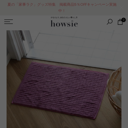
コ
LINEお友達登録で、300円クーポンPRESENT！
ン
テ
0
ン
ツ
に
ス
キ
ッ
プ