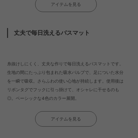
アイテムを見る
「PUWRAP/パラップ」バスマット
丈夫で毎日洗えるバスマット
アイテムを見る
糸抜けしにくく、丈夫な作りで毎日洗えるバスマットです。
生地の間にたっぷり包まれた吸水パルプで、足についた水分
を一瞬で吸収。さらふわの使い心地が持続します。使用後は
リボンタグでフックに引っ掛けて、オシャレに干せるのも
◎。ベーシックな4色のカラー展開。
アイテムを見る
「cocochiena/ココチエナ」バスマット