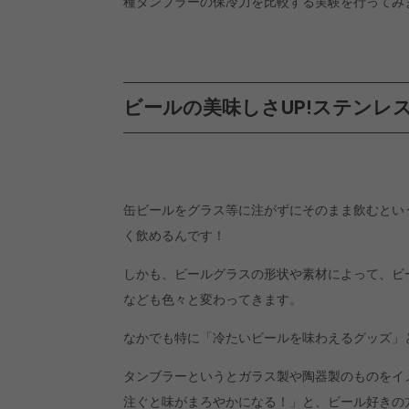
種タンブラーの保冷力を比較する実験を行ってみ
ビールの美味しさUP!ステンレ
缶ビールをグラス等に注がずにそのまま飲むとい
く飲めるんです！
しかも、ビールグラスの形状や素材によって、ビ
なども色々と変わってきます。
なかでも特に「冷たいビールを味わえるグッズ」
タンブラーというとガラス製や陶器製のものをイ
注ぐと味がまろやかになる！」と、ビール好きの