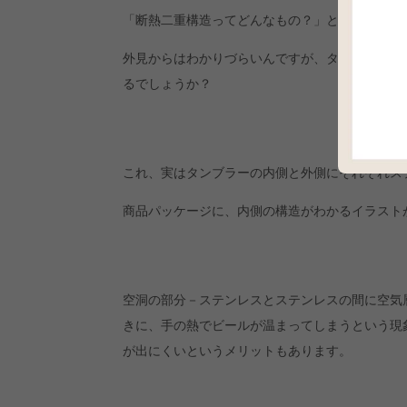
「断熱二重構造ってどんなもの？」と気になった
外見からはわかりづらいんですが、タンブラーの
るでしょうか？
これ、実はタンブラーの内側と外側にそれぞれス
商品パッケージに、内側の構造がわかるイラスト
空洞の部分－ステンレスとステンレスの間に空気
きに、手の熱でビールが温まってしまうという現
が出にくいというメリットもあります。