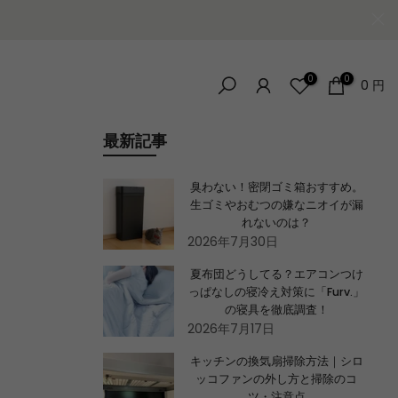
0
0
0 円
最新記事
臭わない！密閉ゴミ箱おすすめ。
生ゴミやおむつの嫌なニオイが漏
れないのは？
2026年7月30日
夏布団どうしてる？エアコンつけ
っぱなしの寝冷え対策に「Furv.」
の寝具を徹底調査！
2026年7月17日
キッチンの換気扇掃除方法｜シロ
ッコファンの外し方と掃除のコ
ツ・注意点