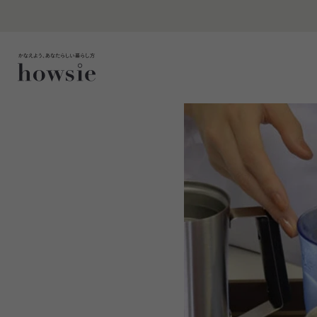
コ
ン
テ
ン
ツ
に
ス
キ
ッ
プ