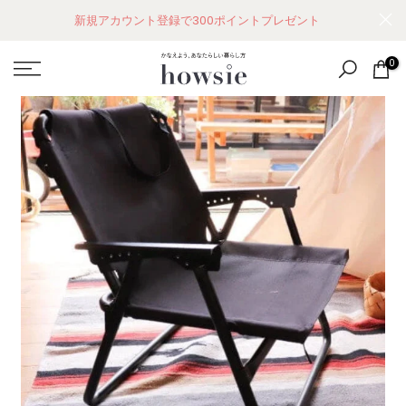
コ
新規アカウント登録で300ポイントプレゼント
ン
テ
0
ン
ツ
に
ス
キ
ッ
プ