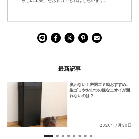
らしの工夫」をお届けできればと思います。
最新記事
切
臭わない！密閉ゴミ箱おすすめ。
N」
生ゴミやおむつの嫌なニオイが漏
ー
れないのは？
9日
2026年7月30日