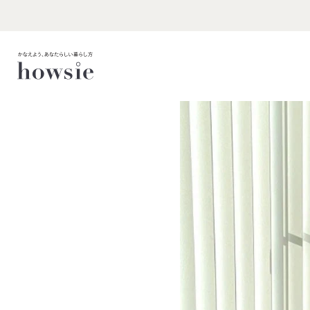
コ
ン
テ
ン
ツ
に
ス
キ
ッ
プ