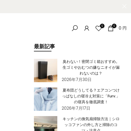
0
0
0 円
最新記事
臭わない！密閉ゴミ箱おすすめ。
生ゴミやおむつの嫌なニオイが漏
れないのは？
2026年7月30日
夏布団どうしてる？エアコンつけ
っぱなしの寝冷え対策に「Furv.」
の寝具を徹底調査！
2026年7月17日
キッチンの換気扇掃除方法｜シロ
ッコファンの外し方と掃除のコ
ツ・注意点