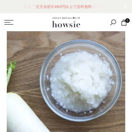
コ
新規アカウント登録で300ポイントプレゼント
ン
テ
0
ン
ツ
に
ス
キ
ッ
プ