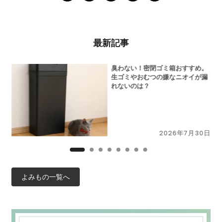
最新記事
切
臭わない！密閉ゴミ箱おすすめ。
N」
生ゴミやおむつの嫌なニオイが漏
ー
れないのは？
9日
2026年7月30日
よみもの一覧へ