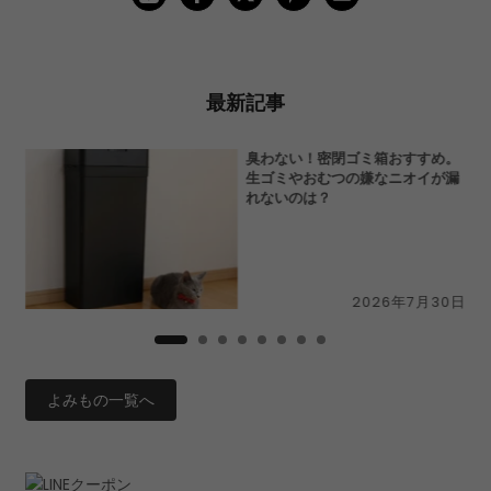
最新記事
切
臭わない！密閉ゴミ箱おすすめ。
N」
生ゴミやおむつの嫌なニオイが漏
ー
れないのは？
9日
2026年7月30日
よみもの一覧へ