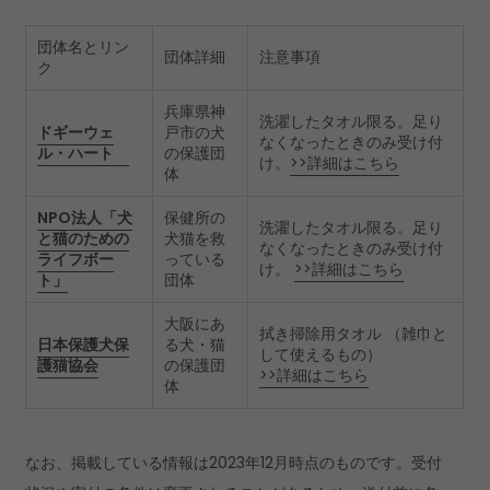
団体名とリン
団体詳細
注意事項
ク
兵庫県神
洗濯したタオル限る。足り
ドギーウェ
戸市の犬
なくなったときのみ受け付
ル・ハート
の保護団
け。
>>詳細はこちら
体
NPO法人「犬
保健所の
洗濯したタオル限る。足り
と猫のための
犬猫を救
なくなったときのみ受け付
ライフボー
っている
け。
>>詳細はこちら
ト」
団体
大阪にあ
拭き掃除用タオル （雑巾と
日本保護犬保
る犬・猫
して使えるもの）
護猫協会
の保護団
>>詳細はこちら
体
なお、掲載している情報は2023年12月時点のものです。受付