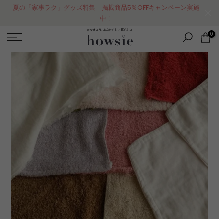
コ
LINEお友達登録で、300円クーポンPRESENT！
ン
テ
0
ン
ツ
に
ス
キ
ッ
プ