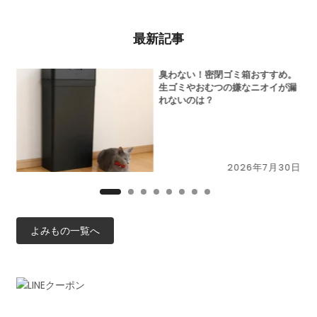
最新記事
切
臭わない！密閉ゴミ箱おすすめ。
N」
生ゴミやおむつの嫌なニオイが漏
ー
れないのは？
9日
2026年7月30日
よみもの一覧へ