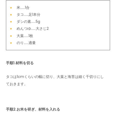
米……1合
タコ……足1本分
ダシの素……5g
めんつゆ……大さじ2
大葉……1枚
のり……適量
手順1.材料を切る
タコは1cmくらいの幅に切り、大葉と海苔は細く千切りにし
ておきます。
手順2.お米を研ぎ、材料を入れる