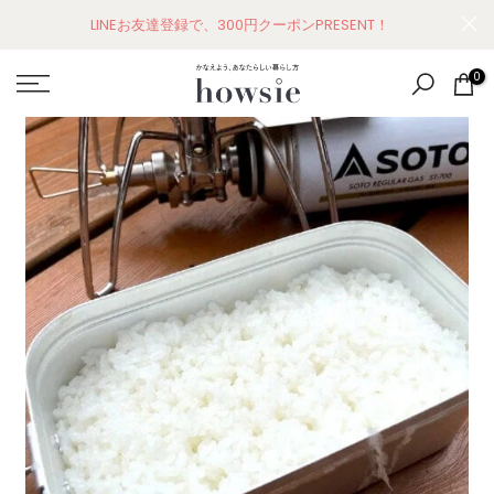
コ
LINEお友達登録で、300円クーポンPRESENT！
ン
テ
0
ン
ツ
に
ス
キ
ッ
プ