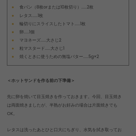
食パン（8枚orまたは10枚切り）……2枚
レタス……1枚
輪切りにスライスしたトマト……1枚
卵……1個
マヨネーズ……大さじ2
粒マスタード……大さじ1
焼くときに使うための無塩バター……5g×2
＜ホットサンドを作る前の下準備＞
先に卵を焼いて目玉焼きを作っておきます。今回、目玉焼き
は両面焼きましたが、半熟がお好みの場合は片面焼きでも
OK。
レタスは洗ったあとひと口大にちぎり、水気を拭き取ってお