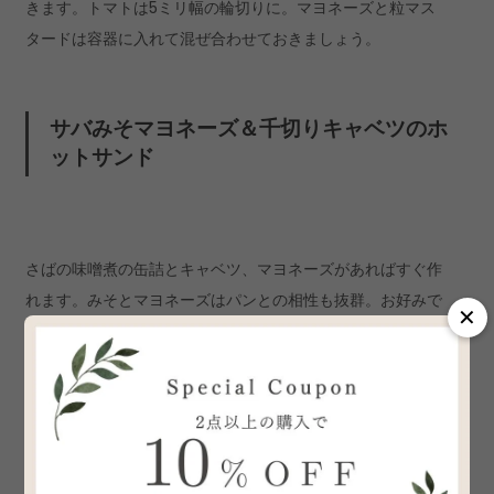
きます。トマトは5ミリ幅の輪切りに。マヨネーズと粒マス
タードは容器に入れて混ぜ合わせておきましょう。
サバみそマヨネーズ＆千切りキャベツのホ
ットサンド
さばの味噌煮の缶詰とキャベツ、マヨネーズがあればすぐ作
れます。みそとマヨネーズはパンとの相性も抜群。お好みで
✕
キャベツを倍量するのもおすすめです。
＜1人分の材料＞
食パン（8枚orまたは10枚切り）……2枚
さばの味噌煮缶……1/2缶