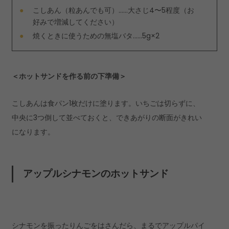
こしあん（粒あんでも可）……大さじ4〜5程度（お
好みで増減してください）
焼くときに使うための無塩バタ……5g×2
＜ホットサンドを作る前の下準備＞
こしあんは食パン1枚だけに塗ります。いちごは切らずに、
中央に3つ倒して並べておくと、できあがりの断面がきれい
になります。
アップルシナモンのホットサンド
シナモンを振ったりんごをはさんだら、まるでアップルパイ