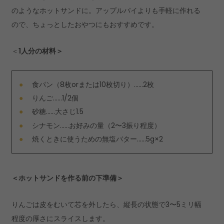
のようなホットサンドに。アップルパイよりも手軽に作れる
ので、ちょっとしたおやつにもおすすめです。
＜
1人分の材料＞
食パン（8枚orまたは10枚切り）……2枚
りんご……1/2個
砂糖……大さじ1.5
シナモン……お好みの量（2〜3振り程度）
焼くときに使うための無塩バター……5g×2
＜ホットサンドを作る前の下準備＞
りんごは皮をむいて芯を外したら、縦長の状態で3〜5ミリ幅
程度の厚さにスライスします。