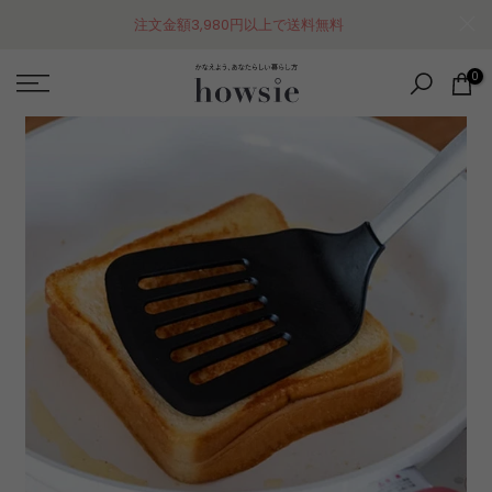
コ
注文金額3,980円以上で送料無料
ン
テ
0
ン
ツ
に
ス
キ
ッ
プ