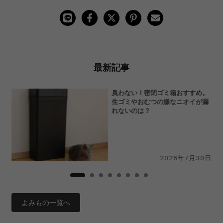
最新記事
切
臭わない！密閉ゴミ箱おすすめ。
N」
生ゴミやおむつの嫌なニオイが漏
ー
れないのは？
9日
2026年7月30日
よみもの一覧へ