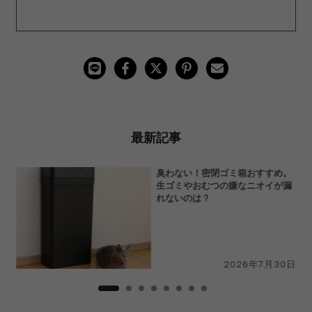
最新記事
切
臭わない！密閉ゴミ箱おすすめ。
N」
生ゴミやおむつの嫌なニオイが漏
ー
れないのは？
9日
2026年7月30日