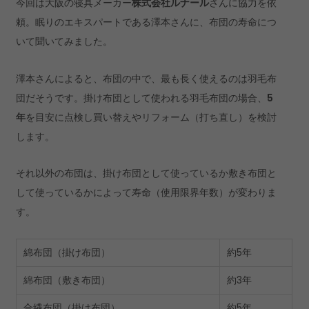
今回は大阪の寝具メーカー
株式会社ルナール
さんに協力を依
頼。眠りのエキスパートである澤本さんに、布団の寿命につ
いて聞いてみました。
澤本さんによると、布団の中で、最も長く使えるのは羽毛布
団だそうです。掛け布団として使われる羽毛布団の場合、
5
年
を目安に点検し買い替えやリフォーム（打ち直し）を検討
します。
それ以外の布団は、掛け布団として使っているか敷き布団と
して使っているかによって寿命（使用限界年数）が変わりま
す。
綿布団（掛け布団）
約5年
綿布団（敷き布団）
約3年
合繊布団（掛け布団）
約5年