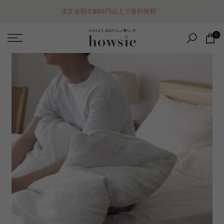
コ
注文金額3,980円以上で送料無料
ン
テ
0
ン
ツ
に
ス
キ
ッ
プ